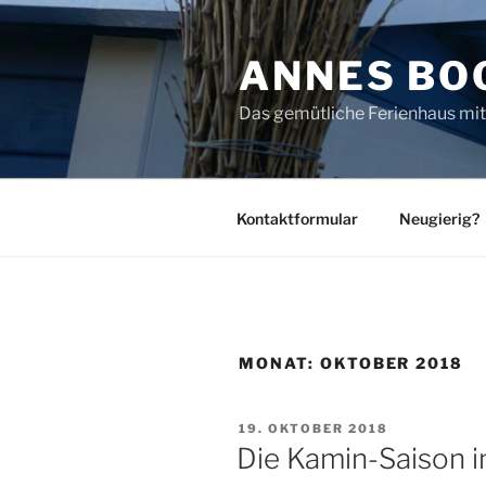
Zum
Inhalt
ANNES BO
springen
Das gemütliche Ferienhaus mi
Kontaktformular
Neugierig?
MONAT:
OKTOBER 2018
VERÖFFENTLICHT
19. OKTOBER 2018
AM
Die Kamin-Saison i