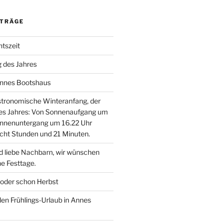
ITRÄGE
htszeit
g des Jahres
Annes Bootshaus
astronomische Winteranfang, der
des Jahres: Von Sonnenaufgang um
onnenuntergang um 16.22 Uhr
cht Stunden und 21 Minuten.
d liebe Nachbarn, wir wünschen
e Festtage.
der schon Herbst
den Frühlings-Urlaub in Annes