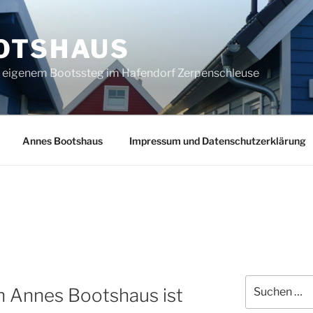
OTSHAUS
t eigenem Bootssteg im Hafendorf Zerpenschleuse
Annes Bootshaus
Impressum und Datenschutzerklärung
Suche
n Annes Bootshaus ist
nach: