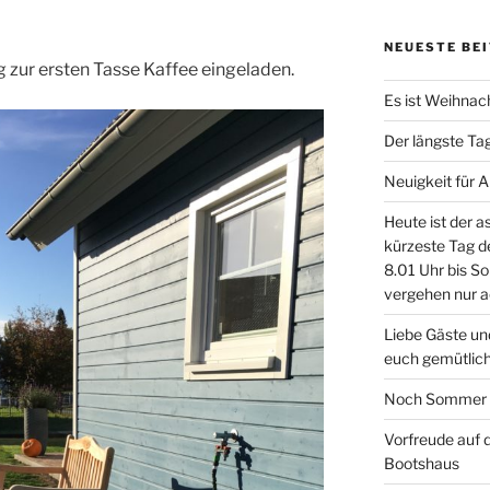
NEUESTE BE
 zur ersten Tasse Kaffee eingeladen.
Es ist Weihnac
Der längste Ta
Neuigkeit für 
Heute ist der 
kürzeste Tag 
8.01 Uhr bis S
vergehen nur a
Liebe Gäste un
euch gemütlich
Noch Sommer o
Vorfreude auf 
Bootshaus